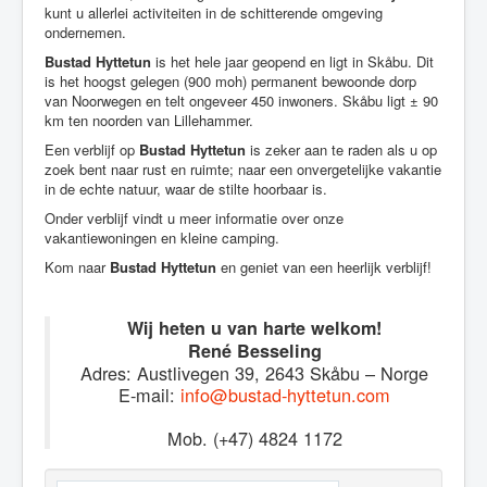
kunt u allerlei activiteiten in de schitterende omgeving
ondernemen.
Bustad Hyttetun
is het hele jaar geopend en ligt in Skåbu. Dit
is het hoogst gelegen (900 moh) permanent bewoonde dorp
van Noorwegen en telt ongeveer 450 inwoners. Skåbu ligt ± 90
km ten noorden van Lillehammer.
Een verblijf op
Bustad Hyttetun
is zeker aan te raden als u op
zoek bent naar rust en ruimte; naar een onvergetelijke vakantie
in de echte natuur, waar de stilte hoorbaar is.
Onder verblijf vindt u meer informatie over onze
vakantiewoningen en kleine camping.
Kom naar
Bustad Hyttetun
en geniet van een heerlijk verblijf!
Wij heten u van harte welkom!
René Besseling
Adres: Austlivegen 39, 2643 Skåbu – Norge
E-mail:
info@bustad-hyttetun.com
Mob. (+47) 4824 1172