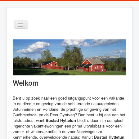
Toggle
Navigation
Welkom
Verblijf
Zomer
Welkom
Winter
Foto's
Bent u op zoek naar een goed uitgangspunt voor een vakantie
in de directe omgeving van de schitterende natuurgebieden
Jotunheimen en Rondane, de prachtige omgeving van het
Gudbrandsdal en de Peer Gyntveg? Dan bent u bij ons aan het
juiste adres, want
Bustad Hyttetun
biedt u door zijn compleet
ingerichte vakantiewoningen een prima uitvalsbasis voor een
zomer- of wintervakantie in de voor Noorwegen zo
kenmerkende, overweldigende natuur. Vanuit
Bustad Hyttetun