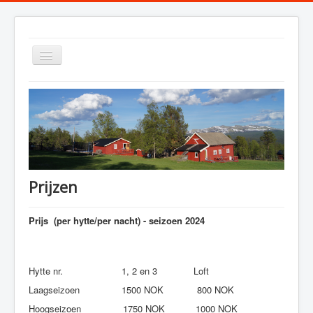
Toggle
Navigation
Welkom
Verblijf
Zomer
Prijzen
Winter
Foto's
Prijs (per hytte/per nacht) - seizoen 2024
Hytte nr. 1, 2 en 3 Loft
Laagseizoen 1500 NOK 800 NOK
Hoogseizoen 1750 NOK 1000 NOK